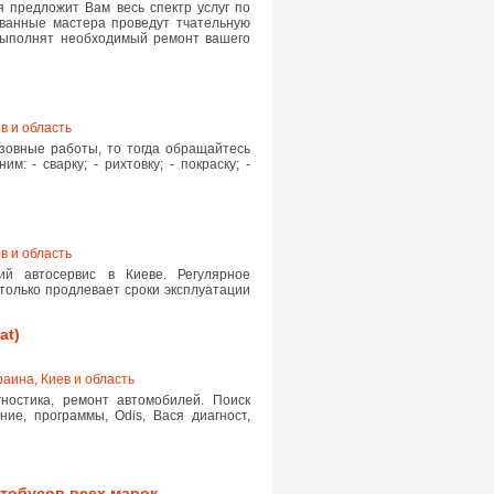
 предложит Вам весь спектр услуг по
ованные мастера проведут тчательную
 выполнят необходимый ремонт вашего
в и область
зовные работы, то тогда обращайтесь
 - сварку; - рихтовку; - покраску; -
в и область
ий автосервис в Киеве. Регулярное
олько продлевает сроки эксплуатации
at)
раина, Киев и область
гностика, ремонт автомобилей. Поиск
ние, программы, Odis, Вася диагност,
втобусов всех марок