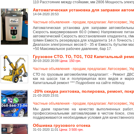
110 Расстояние между стойками, мм 2806 Мощность электр
Автоматическая установка для заправки авт
14-04-2020 20:53
Частные объявления - продам, предлагаю: Автосервис
,
Ук
Автоматическая установка для заправки автомобильны
Скорость вакуумирования 60.0 (л/мин) Напряжение пита
автоматический Скорость восстановления хладагента, г/м
гр/мин Емкость резервуара для хладагента 14 л Точность 
Диапазон электронных весов 0 - 35 кг Емкость бутылки ма
+50 Максимальное рабочее давление, бар 17.
Грузовое СТО. ТО, ТО1, ТО2 Капитальный рем
30-03-2020 20:09
Цена: 150 грн.
Частные объявления - продам, предлагаю: Автосервис
,
Ук
СТО по грузовым автомобилям предлагает: - Ремонт ДВС
как на шасси так и полуприцепах всех видов и марок
Капитальный ремонт *** Подробнее на сайте mitsnuy.
-20% скидка рихтовка, полировка, ремонт, пок
21-03-2020 23:01
Частные объявления - продам, предлагаю: Автосервис
,
Ук
Мы даем гарантию на качество выполненных работ
профессиональными автомалярами в чистом боксе, спе
поддерживаются необходимые условия для качественного
Обшивка грузового отсека
31-01-2020 11:01
Цена: 3 500 грн.