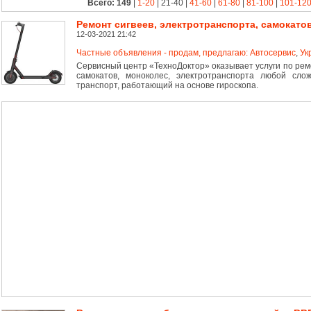
Всего: 149
|
1-20
| 21-40 |
41-60
|
61-80
|
81-100
|
101-12
Ремонт сигвеев, электротранспорта, самокато
12-03-2021 21:42
Частные объявления - продам, предлагаю: Автосервис
,
Ук
Сервисный центр «ТехноДоктор» оказывает услуги по ремон
самокатов, моноколес, электротранспорта любой сло
транспорт, работающий на основе гироскопа.