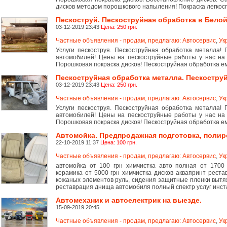
дисков методом порошкового напыления! Покраска легкосп
Пескоструй. Пескоструйная обработка в Бело
03-12-2019 23:43
Цена: 250 грн.
Частные объявления - продам, предлагаю: Автосервис
,
Ук
Услуги пескоструя. Пескоструйная обработка металла! П
автомобилей! Цены на пескоструйные работы у нас на с
Порошковая покраска дисков! Пескоструйная обработка е
Пескоструйная обработка металла. Пескостру
03-12-2019 23:43
Цена: 250 грн.
Частные объявления - продам, предлагаю: Автосервис
,
Ук
Услуги пескоструя. Пескоструйная обработка металла! П
автомобилей! Цены на пескоструйные работы у нас на с
Порошковая покраска дисков! Пескоструйная обработка е
Автомойка. Предпродажная подготовка, полиро
22-10-2019 11:37
Цена: 100 грн.
Частные объявления - продам, предлагаю: Автосервис
,
Ук
автомойка от 100 грн химчистка авто полная от 1700
керамика от 5000 грн химчистка дисков аквапринт реста
кожаных элементов руль, сидения защитные пленки вытя
реставрация днища автомобиля полный спектр услуг инстагра
Автомеханик и автоелектрик на выезде.
15-09-2019 20:45
Частные объявления - продам, предлагаю: Автосервис
,
Ук