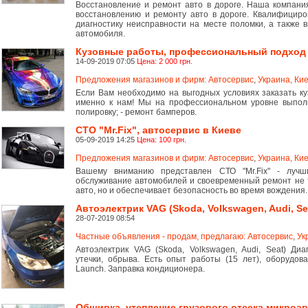
Восстановление и ремонт авто в дороге. Наша компания
восстановлению и ремонту авто в дороге. Квалифицир
диагностику неисправности на месте поломки, а также
автомобиля.
Кузовные работы, профессиональный подход
14-09-2019 07:05
Цена: 2 000 грн.
Предложения магазинов и фирм: Автосервис
,
Украина, Кие
Если Вам необходимо на выгодных условиях заказать ку
именно к нам! Мы на профессиональном уровне выполним:
полировку; - ремонт бамперов.
СТО "Mr.Fix", автосервис в Киеве
05-09-2019 14:25
Цена: 100 грн.
Предложения магазинов и фирм: Автосервис
,
Украина, Кие
Вашему вниманию представлен СТО "Mr.Fix" - лучш
обслуживание автомобилей и своевременный ремонт не т
авто, но и обеспечивает безопасность во время вождения.
Автоэлектрик VAG (Skoda, Volkswagen, Audi, Se
28-07-2019 08:54
Частные объявления - продам, предлагаю: Автосервис
,
Ук
Автоэлектрик VAG (Skoda, Volkswagen, Audi, Seat) Диа
утечки, обрыва. Есть опыт работы (15 лет), оборудова
Launch. Заправка кондиционера.
Обшивка, утепление грузового отсека микроа