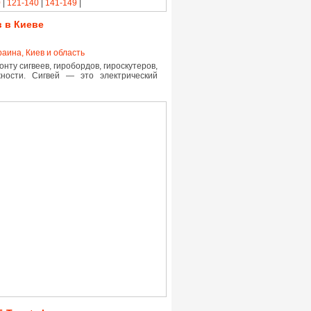
0
|
121-140
|
141-149
|
в в Киеве
раина, Киев и область
ту сигвеев, гиробордов, гироскутеров,
жности. Сигвей — это электрический