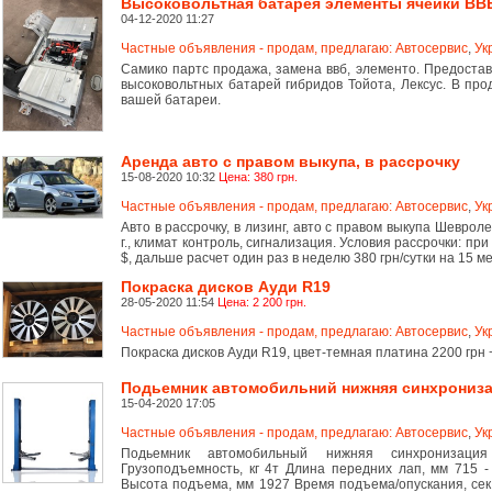
Высоковольтная батарея элементы ячейки ВВБ
04-12-2020 11:27
Частные объявления - продам, предлагаю: Автосервис
,
Ук
Самико партс продажа, замена ввб, элементо. Предоста
высоковольтных батарей гибридов Тойота, Лексус. В пр
вашей батареи.
Аренда авто с правом выкупа, в рассрочку
15-08-2020 10:32
Цена: 380 грн.
Частные объявления - продам, предлагаю: Автосервис
,
Ук
Авто в рассрочку, в лизинг, авто с правом выкупа Шевроле
г., климат контроль, сигнализация. Условия рассрочки: пр
$, дальше расчет один раз в неделю 380 грн/сутки на 15 м
Покраска дисков Ауди R19
28-05-2020 11:54
Цена: 2 200 грн.
Частные объявления - продам, предлагаю: Автосервис
,
Ук
Покраска дисков Ауди R19, цвет-темная платина 2200 грн +
Подьемник автомобильний нижняя синхронизац
15-04-2020 17:05
Частные объявления - продам, предлагаю: Автосервис
,
Ук
Подьемник автомобильный нижняя синхронизация
Грузоподъемность, кг 4т Длина передних лап, мм 715 -
Высота подъема, мм 1927 Время подъема/опускания, сек