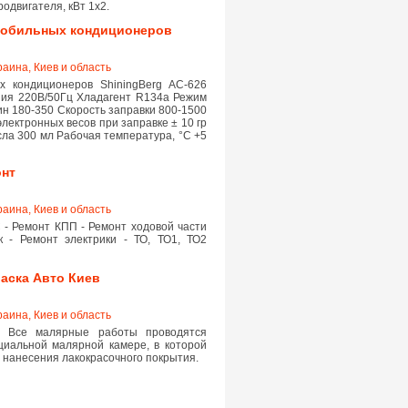
одвигателя, кВт 1х2.
омобильных кондиционеров
раина, Киев и область
х кондиционеров ShiningBerg AC-626
ния 220В/50Гц Хладагент R134a Режим
ин 180-350 Скорость заправки 800-1500
электронных весов при заправке ± 10 гр
сла 300 мл Рабочая температура, °C +5
онт
раина, Киев и область
 - Ремонт КПП - Ремонт ходовой части
 - Ремонт электрики - ТО, ТО1, ТО2
раска Авто Киев
раина, Киев и область
. Все малярные работы проводятся
циальной малярной камере, в которой
 нанесения лакокрасочного покрытия.