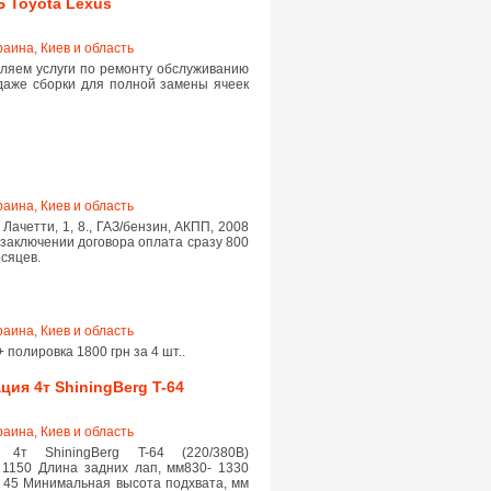
 Toyota Lexus
раина, Киев и область
вляем услуги по ремонту обслуживанию
одаже сборки для полной замены ячеек
раина, Киев и область
 Лачетти, 1, 8., ГАЗ/бензин, АКПП, 2008
и заключении договора оплата сразу 800
есяцев.
раина, Киев и область
 полировка 1800 грн за 4 шт..
ия 4т ShiningBerg T-64
раина, Киев и область
 4т ShiningBerg T-64 (220/380В)
 1150 Длина задних лап, мм830- 1330
 45 Минимальная высота подхвата, мм