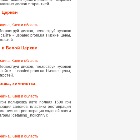
лавных дисков с гарантией.
й Церкви
раина, Киев и область
ескоструй дисков, пескоструй кузовов
айте - uspaled.prom.ua Низкие цены,
мкостей.
й в Белой Церкви
раина, Киев и область
ескоструй дисков, пескоструй кузовов
айте - uspaled.prom.ua Низкие цены,
мкостей.
вка, химчистка.
раина, Киев и область
 грн полировка авто полная 1500 грн
врация салонов, пластика реставрация
жка вмятин реставрация ходовой части
м : detailing_stolichniy г.
раина, Киев и область