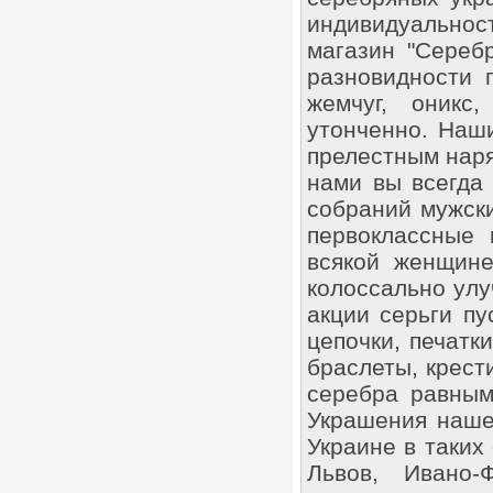
индивидуальнос
магазин "Сереб
разновидности 
жемчуг, оникс
утонченно. Наш
прелестным наря
нами вы всегда
собраний мужск
первоклассные 
всякой женщине
колоссально улу
акции серьги пу
цепочки, печатк
браслеты, крест
серебра равным
Украшения наше
Украине в таких 
Львов, Ивано-Ф