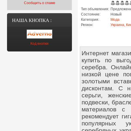
Сообщить о спаме
Тип объявления:
Предложени
Состояние:
Новый
НАША КНОПКА :
Категория:
Мода
Регион:
Украина, Ки
Код кнопки
Интернет магази
купить по выго
серебра. Онлайн
низкой цене по
золотыми встав
дисконтам. С 
серьги, женски
подвески, брасл
материалов с 
рекомендует гиг
популярных у
серебряных укр