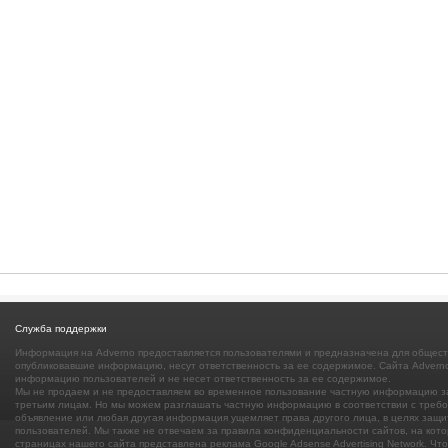
Служба поддержки
Информация на Adverno предоставляется пользователями и предназначена для общест
опубликовавшие информацию, несут ответственность за ее содержимое. Сайта Adverno
информацию пользователей и не несет ответственность за ее содержимое.
Мы не продаем и не предоставляем во временное пользование частную информацию з
третьим лицам. Но мы можем разглашать частную информацию в соответствии с требов
объявление или любая другая информация ущемляет права другого лица, в целях защи
пользователей. Мы также не отвечаем за правила конфиденциальности сайтов, на кото
страницах нашего сайта представлена реклама Google Adsense Advertising Network. Чт