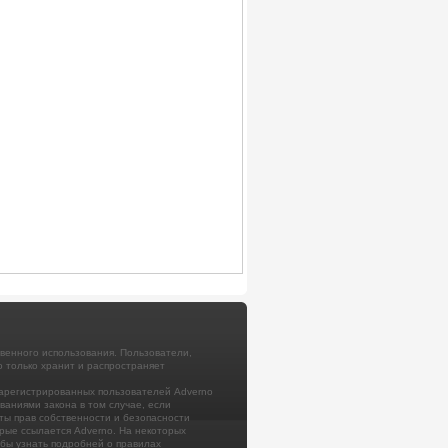
венного использования. Пользователи,
 только хранит и распространяет
арегистрированных пользователей Adverno
аниями закона в том случае, если
ты прав собственности и безопасности
рые ссылается Adverno. На некоторых
обы узнать подробней о правилах