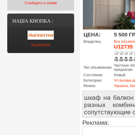
Сообщить о спаме
НАША КНОПКА :
ЦЕНА:
5 500 Г
Владелец:
Все объявл
Код кнопки
U12735
Частные об
Тип объявления:
предлагаю
Состояние:
Новый
Категория:
Установка д
Регион:
Украина, Ки
шкаф на балкон
разных комби
сопутствующие 
Реклама: