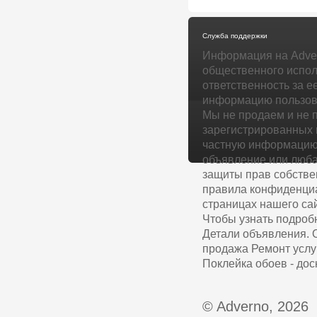
Служба поддержки
Информация на Adver
общественного испол
ответственность за е
информацию пользова
Мы не продаем и не 
зарегистрированных 
частную информацию 
объявление или люба
защиты прав собстве
правила конфиденциа
страницах нашего сай
Чтобы узнать подроб
Детали объявления. 
продажа Ремонт услу
Поклейка обоев - дос
© Adverno, 2026