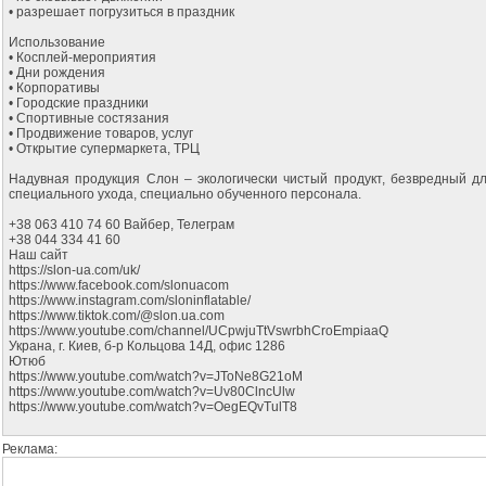
• разрешает погрузиться в праздник
Использование
• Косплей-мероприятия
• Дни рождения
• Корпоративы
• Городские праздники
• Спортивные состязания
• Продвижение товаров, услуг
• Открытие супермаркета, ТРЦ
Надувная продукция Слон – экологически чистый продукт, безвредный дл
специального ухода, специально обученного персонала.
+38 063 410 74 60 Вайбер, Телеграм
+38 044 334 41 60
Наш сайт
https://slon-ua.com/uk/
https://www.facebook.com/slonuacom
https://www.instagram.com/sloninflatable/
https://www.tiktok.com/@slon.ua.com
https://www.youtube.com/channel/UCpwjuTtVswrbhCroEmpiaaQ
Украна, г. Киев, б-р Кольцова 14Д, офис 1286
Ютюб
https://www.youtube.com/watch?v=JToNe8G21oM
https://www.youtube.com/watch?v=Uv80ClncUlw
https://www.youtube.com/watch?v=OegEQvTulT8
Реклама: