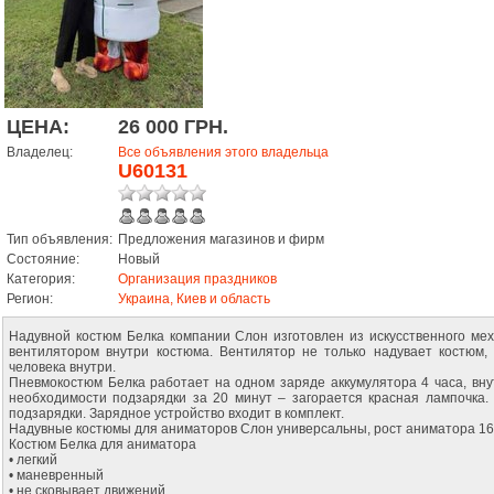
ЦЕНА:
26 000 ГРН.
Владелец:
Все объявления этого владельца
U60131
Тип объявления:
Предложения магазинов и фирм
Состояние:
Новый
Категория:
Организация праздников
Регион:
Украина, Киев и область
Надувной костюм Белка компании Слон изготовлен из искусственного мех
вентилятором внутри костюма. Вентилятор не только надувает костюм
человека внутри.
Пневмокостюм Белка работает на одном заряде аккумулятора 4 часа, вн
необходимости подзарядки за 20 минут – загорается красная лампочка.
подзарядки. Зарядное устройство входит в комплект.
Надувные костюмы для аниматоров Слон универсальны, рост аниматора 160
Костюм Белка для аниматора
• легкий
• маневренный
• не сковывает движений