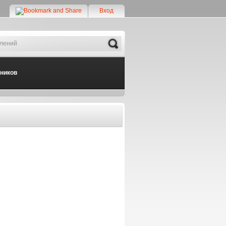
Вход
Search
дников