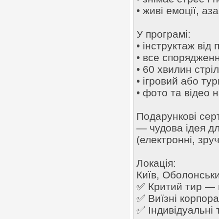
• живі емоції, аза
У програмі:
• інструктаж від
• все споряджен
• 60 хвилин стрі
• ігровий або ту
• фото та відео 
Подарункові сер
— чудова ідея для
(електронні, зруч
Локація:
Київ, Оболонськи
✅ Критий тир — 
✅ Виїзні корпор
✅ Індивідуальні 