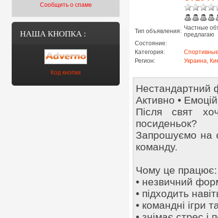
Сообщить о спаме
Частные об
Тип объявления:
НАША КНОПКА :
предлагаю
Состояние:
Категория:
Спортивные
Регион:
Украина, Ки
Код кнопки
Нестандартний ф
Активно • Емоцій
Після свят хо
посиденьок?
Запрошуємо на с
команду.
Чому це працює:
• незвичний форм
• підходить навіт
• командні ігри т
• знімає стрес і