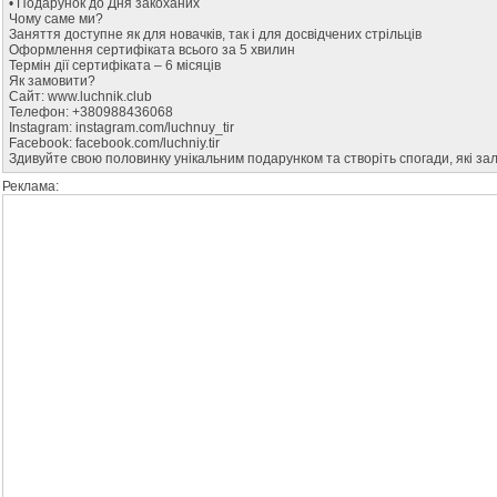
• Подарунок до Дня закоханих
Чому саме ми?
Заняття доступне як для новачків, так і для досвідчених стрільців
Оформлення сертифіката всього за 5 хвилин
Термін дії сертифіката – 6 місяців
Як замовити?
Сайт: www.luchnik.club
Телефон: +380988436068
Instagram: instagram.com/luchnuy_tir
Facebook: facebook.com/luchniy.tir
Здивуйте свою половинку унікальним подарунком та створіть спогади, які з
Реклама: