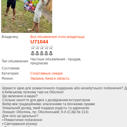
Владелец:
Все объявления этого владельца
U71044
Частные объявления - продам,
Тип объявления:
предлагаю
Состояние:
Категория:
Спортивные секции
Регион:
Украина, Киев и область
Шукаєте ідею для романтичного подарунка або незабутнього побачення? Дар
в Київському лучному тирі на Оболоні!
Що включено в акцію?
Спільне заняття для двох з досвідченим інструктором
Вибір між традиційними, класичними та блочними луками
Унікальний досвід, який подарує радість та адреналін
Локація: Оболонь, пр. Оболонський, 9-А (СЗШ № 214)
Для чого це ідеально?
• Романтичне побачення
• Святкування річниці