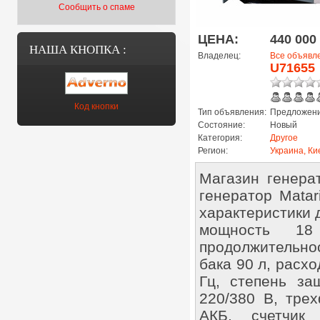
Сообщить о спаме
ЦЕНА:
440 000
НАША КНОПКА :
Владелец:
Все объявл
U71655
Код кнопки
Тип объявления:
Предложени
Состояние:
Новый
Категория:
Другое
Регион:
Украина, Ки
Магазин генера
генератор Matar
характеристики 
мощность 18
продолжительно
бака 90 л, расхо
Гц, степень за
220/380 В, трех
АКБ, счетчик 