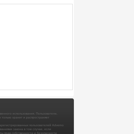
венного использования. Пользователи,
 только хранит и распространяет
арегистрированных пользователей Adverno
аниями закона в том случае, если
ты прав собственности и безопасности