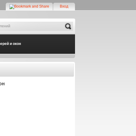
Вход
Search
ерей и окон
он