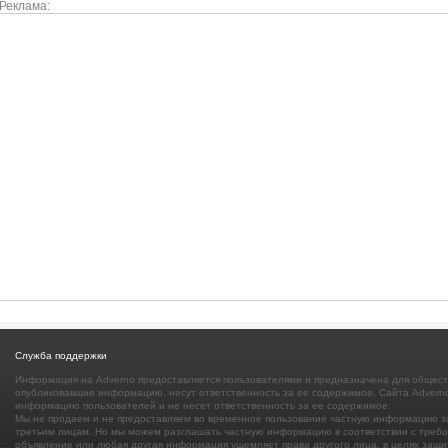
Реклама:
Служба поддержки
Информация на Adverno предоставляется пользователями и предназначена для общест
опубликовавшие информацию, несут ответственность за ее содержимое. Сайта Adverno
информацию пользователей и не несет ответственность за ее содержимое.
Мы не продаем и не предоставляем во временное пользование частную информацию з
третьим лицам. Но мы можем разглашать частную информацию в соответствии с требов
объявление или любая другая информация ущемляет права другого лица, в целях защи