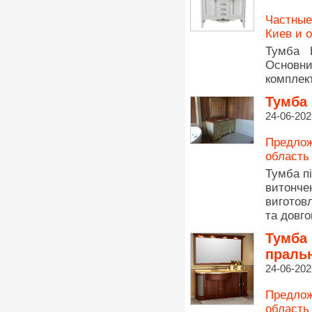
Частные
Киев и 
Тумба 
Основни
комплект
Тумба 
24-06-202
Предлож
область
Тумба п
витонче
виготов
та довго
Тумба 
праль
24-06-202
Предлож
область