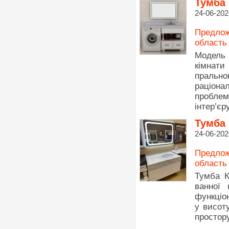
Тумба
24-06-202
Предлож
область
Модель 
кімнати
пральн
раціона
проблем
інтер’єру
Тумба 
24-06-202
Предлож
область
Тумба К
ванної 
функціо
у висот
простору