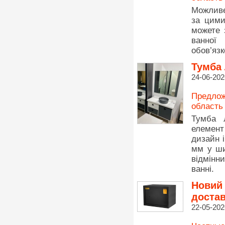
Можливе
за цими
можете 
ванної
обов’язк
Тумба 
24-06-202
Предлож
область
Тумба 
елемент
дизайн 
мм у ши
відмінн
ванні.
Новий
доста
22-05-202