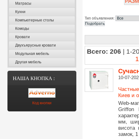
РАЗМ
Матрасы
Кухни
Тип объявления:
Компьютерные столы
Комоды
Кровати
Двухъярусные кровати
Всего: 206
| 1-20
Модульная мебель
1
Другая мебель
Сучасн
10-07-202
НАША КНОПКА :
Частные
Киев и 
Web-маг
Код кнопки
Griffon
характер
мм, шир
висота 
замок, 1