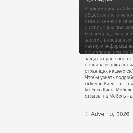
Служба поддержки
Информация на Adver
общественного испол
ответственность за е
информацию пользова
Мы не продаем и не 
зарегистрированных 
частную информацию 
объявление или люба
защиты прав собстве
правила конфиденциа
страницах нашего сай
Чтобы узнать подроб
Adverno Киев - част
Мебель Киев. Мебель 
отзывы на Мебель - д
© Adverno, 2026