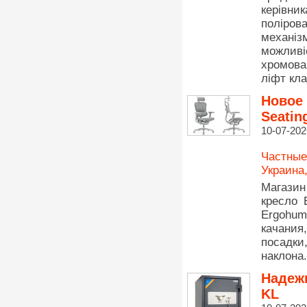
керівник
поліров
механі
можлив
хромова
ліфт кл
Новое 
Seatin
10-07-202
Частные
Украина
Магазин
кресло 
Ergohum
качания
посадки
наклона.
Надежн
KL