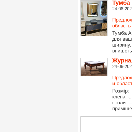
Тумба 
24-06-202
Предлож
область
Тумба А
для ваш
ширину
впишетьс
Журнал
24-06-202
Предлож
и облас
Розмір:
клена; 
столи –
приміще