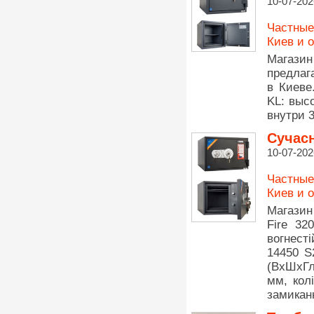
10-07-202
Частные
Киев и 
Магази
предлаг
в Киеве
KL: выс
внутри 3
Сучасн
10-07-202
Частные
Киев и 
Магазин
Fire 32
вогнесті
14450 S
(ВхШхГл
мм, кол
замиканн