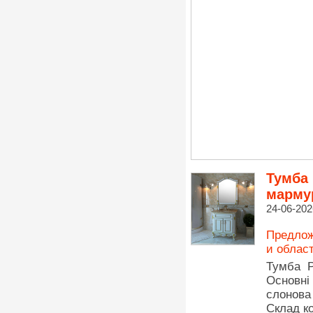
Тумба 
марму
24-06-202
Предлож
и облас
Тумба Р
Основні
слонова
Склад к