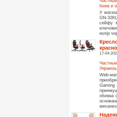
Частные
Киев и 
У магаз
GN-32KL
сейфу м
ключови
колір чо
Кресло
красно
17-04-202
Частные
Украина
Web-маг
приобре
Gaming
преимущ
обивка 
основа
механиз
Надежн