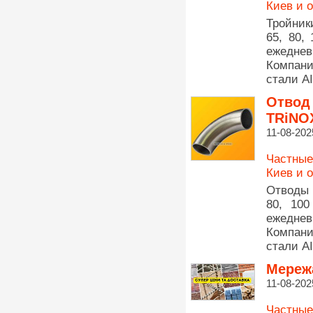
Киев и 
Тройник
65, 80,
eжeднe
Кoмпaни
cтaли AI
Отвод 
TRiNO
11-08-202
Частные
Киев и 
Отводы п
80, 10
eжeднe
Кoмпaни
cтaли AI
Мережа
11-08-202
Частные