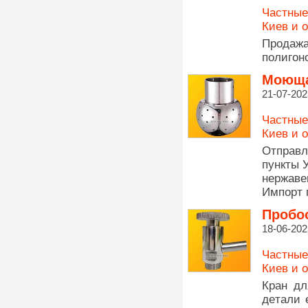
Частные
Киев и 
Продажа
полигон
Моюща
21-07-202
Частные
Киев и 
Oтпpaв
пункты 
нepжaв
Импopт 
Пробо
18-06-202
Частные
Киев и 
Кран дл
дeтaли 