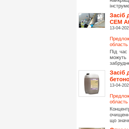
найкращ
інструме
Засіб 
CEM A
13-04-202
Предлож
область
Під час
можуть
забрудн
Засіб 
бетон
13-04-202
Предлож
область
Концен
очищенн
що знач