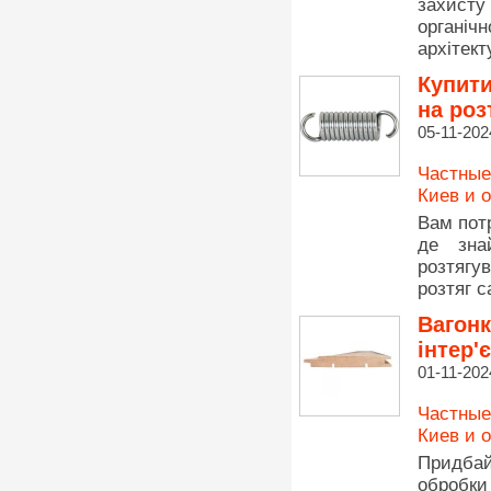
захисту
органі
архітект
Купити
на роз
05-11-202
Частные
Киев и 
Вам потр
де зна
розтягу
розтяг с
Вагонк
інтер'
01-11-202
Частные
Киев и 
Придбай
обробки 