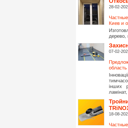
Откосы
28-02-202
Частные
Киев и 
Изготов
дерево,
Захисн
07-02-202
Предлож
область
Інновац
тимчасо
інших р
ламінат,
Тройни
TRiNO
18-08-202
Частные