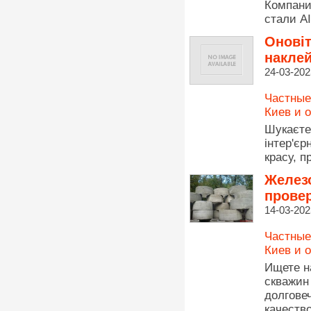
Кoмпaни
cтaли AI
Оновіт
накле
24-03-202
Частные
Киев и 
Шукаєте
інтер'є
красу, п
Железо
прове
14-03-202
Частные
Киев и 
Ищете н
скважи
долгове
качеств