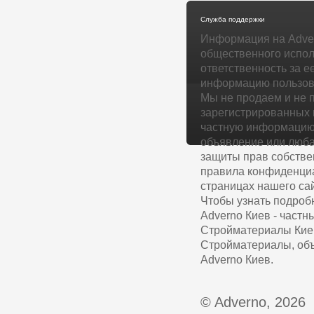
Служба поддержки
Информация на Adver
общественного испол
ответственность за е
информацию пользова
Мы не продаем и не 
зарегистрированных 
частную информацию 
объявление или люба
защиты прав собстве
правила конфиденциа
страницах нашего сай
Чтобы узнать подроб
Adverno Киев - част
Стройматериалы Киев
Стройматериалы, объ
Adverno Киев.
© Adverno, 2026