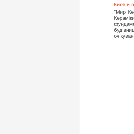
Киев и 
"Мир Ке
Керамік
фундам
будівни
очікуван