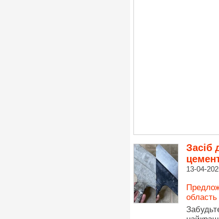
Засіб 
цемен
13-04-202
Предлож
область
Забудьт