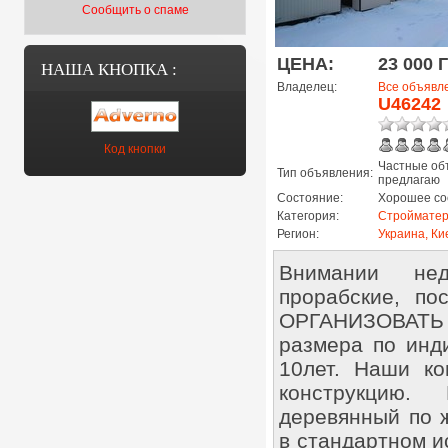
Сообщить о спаме
ЦЕНА:
23 000 
НАША КНОПКА :
Владелец:
Все объявл
U46242
Код кнопки
Частные об
Тип объявления:
предлагаю
Состояние:
Хорошее со
Категория:
Строймате
Регион:
Украина, Ки
Внимании нед
прорабские, п
ОРГАНИЗОВАТЬ 
размера по инд
10лет. Наши ко
конструкцию.
деревянный по 
в стандартном ис