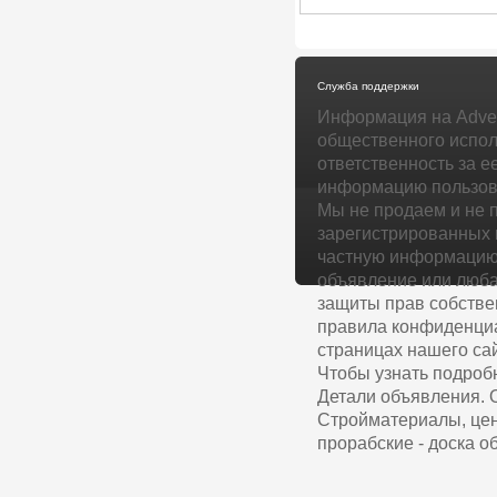
Служба поддержки
Информация на Adver
общественного испол
ответственность за е
информацию пользова
Мы не продаем и не 
зарегистрированных 
частную информацию 
объявление или люба
защиты прав собстве
правила конфиденциа
страницах нашего сай
Чтобы узнать подроб
Детали объявления. 
Стройматериалы, цен
прорабские - доска о