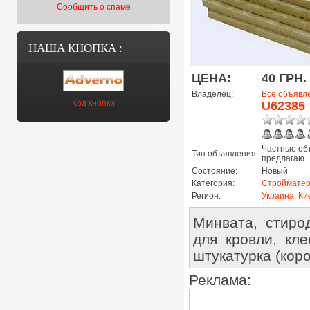
Сообщить о спаме
НАША КНОПКА :
ЦЕНА:
40 ГРН.
Владелец:
Все объявл
Код кнопки
U62385
Частные об
Тип объявления:
предлагаю
Состояние:
Новый
Категория:
Строймате
Регион:
Украина, Ки
Минвата, стирод
для кровли, кл
штукатурка (коро
Реклама: