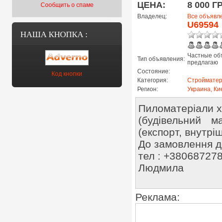
ЦЕНА:
8 000 Г
Сообщить о спаме
Владелец:
Все объявл
U69594
НАША КНОПКА :
Частные об
Тип объявления:
предлагаю
Состояние:
Код кнопки
Категория:
Строймате
Регион:
Украина, Ки
Пиломатеріали хв
(будівельний м
(експорт, внутрі
До замовлення до
тел : +38068727
Людмила
Реклама: