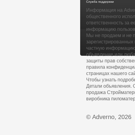
Служба поддержки
Информация на Adver
общественного испол
ответственность за е
информацию пользова
Мы не продаем и не 
зарегистрированных 
частную информацию 
объявление или люба
защиты прав собстве
правила конфиденциа
страницах нашего сай
Чтобы узнать подроб
Детали объявления. О
продажа Стройматери
виробника пиломатері
© Adverno, 2026