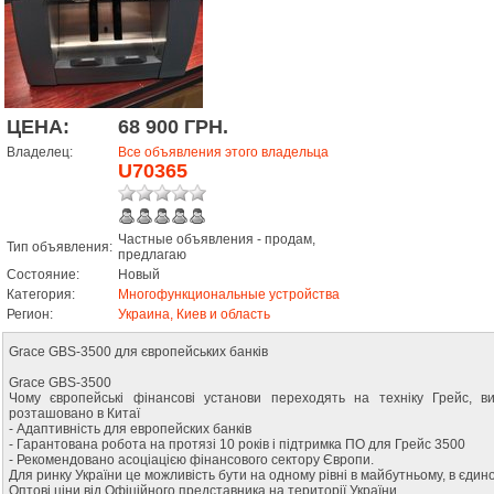
ЦЕНА:
68 900 ГРН.
Владелец:
Все объявления этого владельца
U70365
Частные объявления - продам,
Тип объявления:
предлагаю
Состояние:
Новый
Категория:
Многофункциональные устройства
Регион:
Украина, Киев и область
Grace GBS-3500 для європейських банків
Grace GBS-3500
Чому європейські фінансові установи переходять на техніку Грейс, ви
розташовано в Китаї
- Адаптивність для европейских банків
- Гарантована робота на протязі 10 років і підтримка ПО для Грейс 3500
- Рекомендовано асоціацією фінансового сектору Європи.
Для ринку України це можливість бути на одному рівні в майбутньому, в єди
Оптові ціни від Офіційного представника на території України.