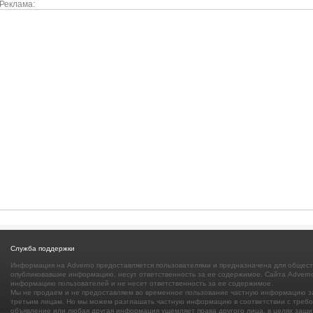
Реклама:
Служба поддержки
Информация на Adverno предоставляется пользователями и предназначена для общест
опубликовавшие информацию, несут ответственность за ее содержимое. Сайта Adverno
информацию пользователей и не несет ответственность за ее содержимое.
Мы не продаем и не предоставляем во временное пользование частную информацию з
третьим лицам. Но мы можем разглашать частную информацию в соответствии с требов
объявление или любая другая информация ущемляет права другого лица, в целях защи