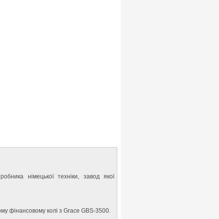
робника німецької техніки, завод якої
ному фінансовому колі з Grace GBS-3500.