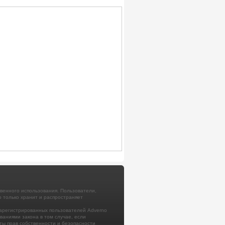
венного использования. Пользователи,
 только хранит и распространяет
арегистрированных пользователей Adverno
аниями закона в том случае, если
ты прав собственности и безопасности