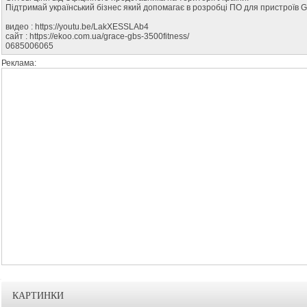
Підтримай український бізнес який допомагає в розробці ПО для пристроїв
видео : https://youtu.be/LakXESSLAb4
сайт : https://ekoo.com.ua/grace-gbs-3500fitness/
0685006065
Реклама:
КАРТИНКИ