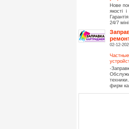
Нове по
якості 
Гаранті
24/7 мін
Заправ
ремон
02-12-202
Частные
устройс
-Заправ
Обслуж
техники
фирм ка