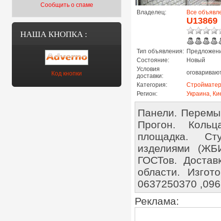
Сообщить о спаме
Владелец:
Все объявл
U13869
НАША КНОПКА :
Тип объявления:
Предложени
Состояние:
Новый
Условия
оговариваю
Код кнопки
доставки:
Категория:
Строймате
Регион:
Украина, Ки
Панели. Перемы
Прогон. Кольц
площадка. Ст
изделиями (ЖБИ
ГОСТов. Достав
области. Изгот
0637250370 ,09
Реклама: