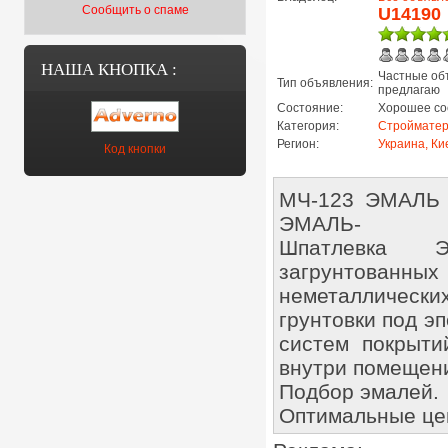
Сообщить о спаме
U14190
НАША КНОПКА :
Частные об
Тип объявления:
предлагаю
Состояние:
Хорошее со
Категория:
Строймате
Регион:
Украина, Ки
Код кнопки
МЧ-123 ЭМАЛЬ
ЭМАЛЬ-
Шпатлевка ЭП
загрунтованн
неметаллических
грунтовки под э
систем покрыти
внутри помещени
Подбор эмалей.
Оптимальные це